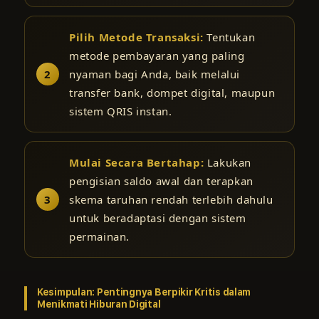
Pilih Metode Transaksi:
Tentukan
metode pembayaran yang paling
nyaman bagi Anda, baik melalui
transfer bank, dompet digital, maupun
sistem QRIS instan.
Mulai Secara Bertahap:
Lakukan
pengisian saldo awal dan terapkan
skema taruhan rendah terlebih dahulu
untuk beradaptasi dengan sistem
permainan.
Kesimpulan: Pentingnya Berpikir Kritis dalam
Menikmati Hiburan Digital