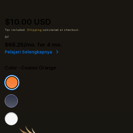
$10.00 USD
Tax included.
Shipping
calculated at checkout.
or
$68.25
/mo. for 4 mo.
Pelajari Selengkapnya
Color
- Cosmic Orange