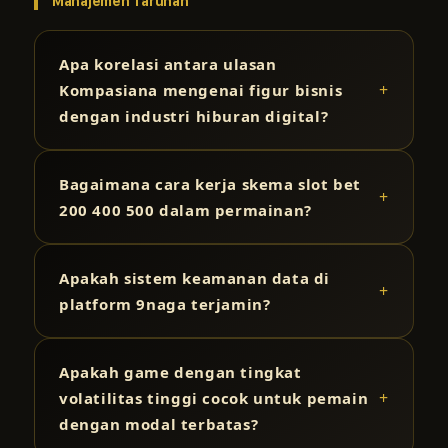
Manajemen Taruhan
Apa korelasi antara ulasan
Kompasiana mengenai figur bisnis
dengan industri hiburan digital?
Bagaimana cara kerja skema slot bet
200 400 500 dalam permainan?
Apakah sistem keamanan data di
platform 9naga terjamin?
Apakah game dengan tingkat
volatilitas tinggi cocok untuk pemain
dengan modal terbatas?