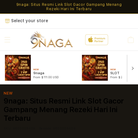
9naga: Situs Resmi Link Slot Gacor Gampang Menang
Rezeki Hari Ini Terbaru
Select your store
Cart
NEW
NEW
9naga
SLOT
From $111.00 USD
From $222.00 USD
NEW
9naga: Situs Resmi Link Slot Gacor
Gampang Menang Rezeki Hari Ini
Terbaru
SKU:
9600005409
Barcode:
9600005409