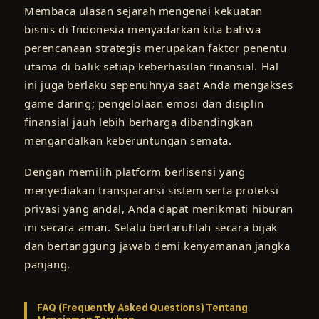
Membaca ulasan sejarah mengenai kekuatan
bisnis di Indonesia menyadarkan kita bahwa
perencanaan strategis merupakan faktor penentu
utama di balik setiap keberhasilan finansial. Hal
ini juga berlaku sepenuhnya saat Anda mengakses
game daring; pengelolaan emosi dan disiplin
finansial jauh lebih berharga dibandingkan
mengandalkan keberuntungan semata.
Dengan memilih platform berlisensi yang
menyediakan transparansi sistem serta proteksi
privasi yang andal, Anda dapat menikmati hiburan
ini secara aman. Selalu bertaruhlah secara bijak
dan bertanggung jawab demi kenyamanan jangka
panjang.
FAQ (Frequently Asked Questions) Tentang