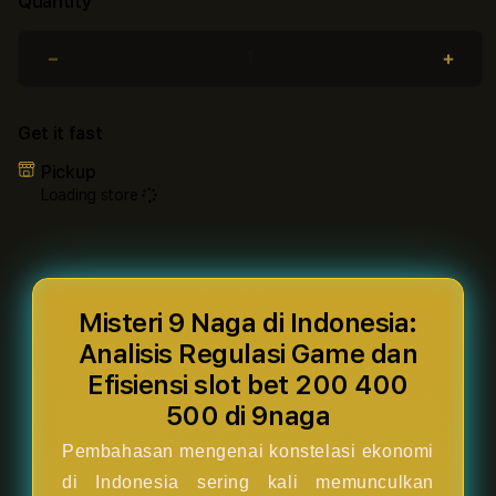
Quantity
Decrease
Incr
quantity
quant
for
for
Get it fast
9naga:
9nag
Situs
Situs
Pickup
Resmi
Resm
Loading store
Link
Link
Slot
Slot
Gacor
Gaco
Gampang
Gam
Menang
Men
Misteri 9 Naga di Indonesia:
Rezeki
Reze
Hari
Hari
Analisis Regulasi Game dan
Ini
Ini
Efisiensi slot bet 200 400
Terbaru
Terb
500 di 9naga
Pembahasan mengenai konstelasi ekonomi
di Indonesia sering kali memunculkan