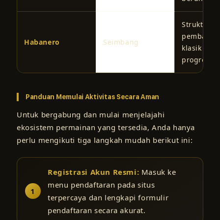
Struktur
pembayar
Habanero
Seimbang
klasik & ja
progresif
Panduan Memulai Aktivitas Secara Aman
Untuk bergabung dan mulai menjelajahi
ekosistem permainan yang tersedia, Anda hanya
perlu mengikuti tiga langkah mudah berikut ini:
Registrasi Akun Resmi:
Masuk ke
menu pendaftaran pada situs
terpercaya dan lengkapi formulir
pendaftaran secara akurat.