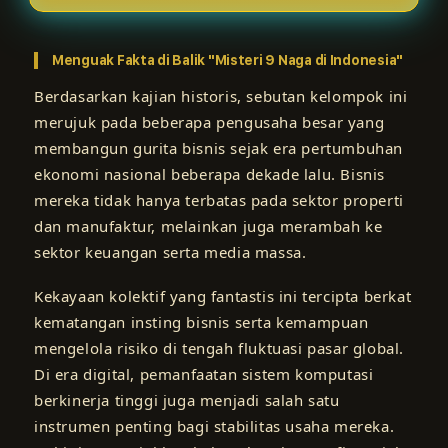
Menguak Fakta di Balik "Misteri 9 Naga di Indonesia"
Berdasarkan kajian historis, sebutan kelompok ini
merujuk pada beberapa pengusaha besar yang
membangun gurita bisnis sejak era pertumbuhan
ekonomi nasional beberapa dekade lalu. Bisnis
mereka tidak hanya terbatas pada sektor properti
dan manufaktur, melainkan juga merambah ke
sektor keuangan serta media massa.
Kekayaan kolektif yang fantastis ini tercipta berkat
kematangan insting bisnis serta kemampuan
mengelola risiko di tengah fluktuasi pasar global.
Di era digital, pemanfaatan sistem komputasi
berkinerja tinggi juga menjadi salah satu
instrumen penting bagi stabilitas usaha mereka.