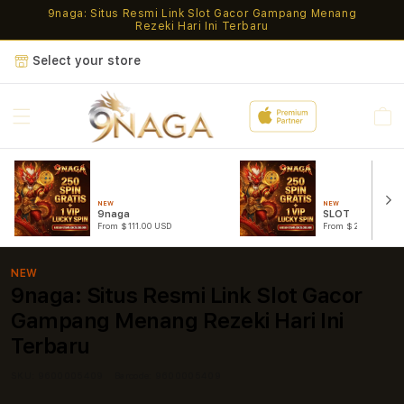
9naga: Situs Resmi Link Slot Gacor Gampang Menang
Rezeki Hari Ini Terbaru
Select your store
Cart
NEW
NEW
9naga
SLOT
From $111.00 USD
From $222.00 USD
NEW
9naga: Situs Resmi Link Slot Gacor
Gampang Menang Rezeki Hari Ini
Terbaru
SKU:
9600005409
Barcode:
9600005409