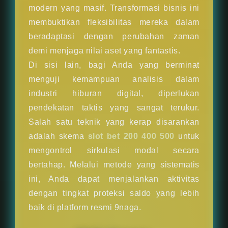
modern yang masif. Transformasi bisnis ini
membuktikan fleksibilitas mereka dalam
beradaptasi dengan perubahan zaman
demi menjaga nilai aset yang fantastis.
Di sisi lain, bagi Anda yang berminat
menguji kemampuan analisis dalam
industri hiburan digital, diperlukan
pendekatan taktis yang sangat terukur.
Salah satu teknik yang kerap disarankan
adalah skema
slot bet 200 400 500
untuk
mengontrol sirkulasi modal secara
bertahap. Melalui metode yang sistematis
ini, Anda dapat menjalankan aktivitas
dengan tingkat proteksi saldo yang lebih
baik di platform resmi 9naga.