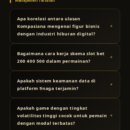
Manajemen Taruhan
Apa korelasi antara ulasan
Kompasiana mengenai figur bisnis
dengan industri hiburan digital?
Bagaimana cara kerja skema slot bet
200 400 500 dalam permainan?
Apakah sistem keamanan data di
platform 9naga terjamin?
Apakah game dengan tingkat
volatilitas tinggi cocok untuk pemain
dengan modal terbatas?