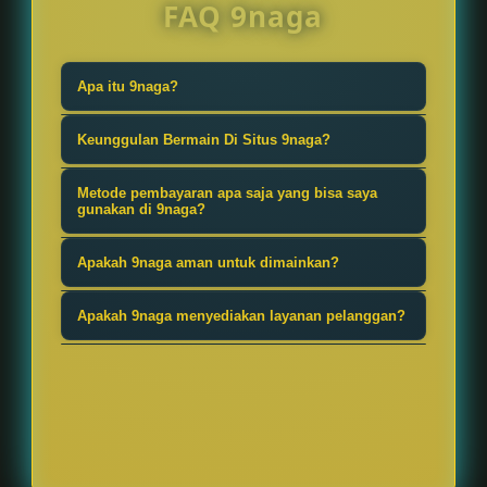
FAQ 9naga
Apa itu 9naga?
9naga situs link slot gacor gampang
Keunggulan Bermain Di Situs 9naga?
menang rezeki hari ini untuk semua
Keunggulan yang membuat 9naga
para player yang baru saja join ke
Metode pembayaran apa saja yang bisa saya
menjadi situs slot gacor terbaik
gunakan di 9naga?
link 9naga online maxwin terbaru.
terletak pada RTP yang tinggi,
9naga menyediakan berbagai
Apakah 9naga aman untuk dimainkan?
memberikan peluang kemenangan
metode pembayaran yang terpercaya
lebih besar di setiap putaran.
9naga merupakan platform yang
dan aman. Seperti, Transfer bank, E-
Apakah 9naga menyediakan layanan pelanggan?
Membuat pengalaman bermain
sudah berlisensi dan beroperasi
Wallet (Dana,OVO,GoPay,dan lain
Iya sudah pasti, 9naga mempunyai
semakin seru dan juga
sesuai dengan peraturan yang
lain), Metode pembayaran lainnya
layanan pelanggan yang selalu siap
menguntungkan.
berlaku dalam industri perjudian
seperti pulsa atau cryptocurrency,
membantu anda untuk
online, sehingga aman untuk anda
Kartu kredit atau debit.
menyelesaikan masalah apapun
mainkan!.
selama 24/7.