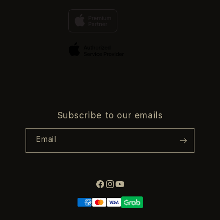
SLOT GACOR GAMPANG MENANG
Why Shop at iStudio
FAQ
TravellerÃ¢â‚¬â„¢s Reservation
Elush Corporate Website
Privacy Policy
Site Terms of Use
Subscribe to our emails
Email
Facebook
Instagram
YouTube
Payment
methods