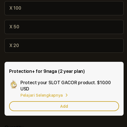
X 100
X 50
X 20
Protection+ for 9naga (2 year plan)
Protect your SLOT GACOR product.
$10.00
Ad
USD
App
Pelajari Selengkapnya
Car
Add