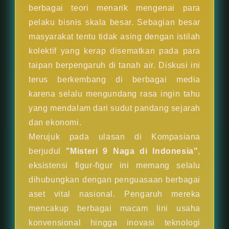
berbagai teori menarik mengenai para
pelaku bisnis skala besar. Sebagian besar
masyarakat tentu tidak asing dengan istilah
kolektif yang kerap disematkan pada para
taipan berpengaruh di tanah air. Diskusi ini
terus berkembang di berbagai media
karena selalu mengundang rasa ingin tahu
yang mendalam dari sudut pandang sejarah
dan ekonomi.
Merujuk pada ulasan di Kompasiana
berjudul
"Misteri 9 Naga di Indonesia"
,
eksistensi figur-figur ini memang selalu
dihubungkan dengan penguasaan berbagai
aset vital nasional. Pengaruh mereka
mencakup berbagai macam lini usaha
konvensional hingga inovasi teknologi