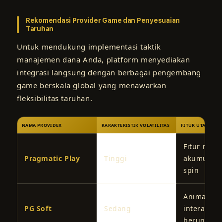
Rekomendasi Provider Game dan Penyesuaian
Taruhan
Untuk mendukung implementasi taktik
manajemen dana Anda, platform menyediakan
integrasi langsung dengan berbagai pengembang
game berskala global yang menawarkan
fleksibilitas taruhan.
NAMA PROVIDER
KARAKTERISTIK VOLATILITAS
FITUR UTAMA
Fitur multi
Pragmatic Play
Tinggi
akumulatif
spin
Animasi 3
PG Soft
Sedang
interaktif 
beruntun