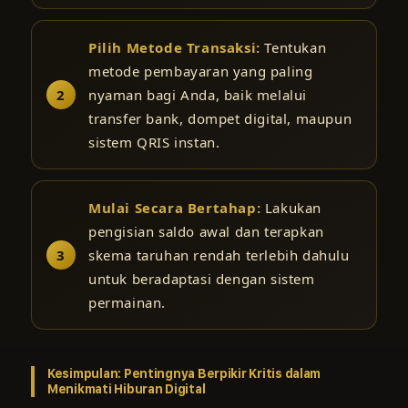
Pilih Metode Transaksi:
Tentukan
metode pembayaran yang paling
nyaman bagi Anda, baik melalui
transfer bank, dompet digital, maupun
sistem QRIS instan.
Mulai Secara Bertahap:
Lakukan
pengisian saldo awal dan terapkan
skema taruhan rendah terlebih dahulu
untuk beradaptasi dengan sistem
permainan.
Kesimpulan: Pentingnya Berpikir Kritis dalam
Menikmati Hiburan Digital