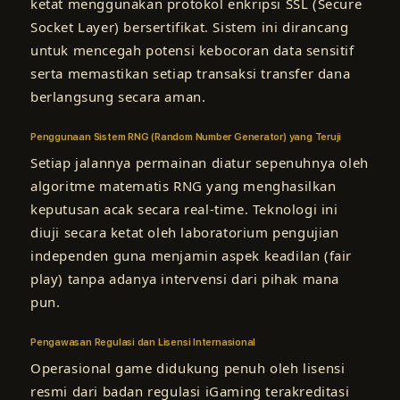
ketat menggunakan protokol enkripsi SSL (Secure
Socket Layer) bersertifikat. Sistem ini dirancang
untuk mencegah potensi kebocoran data sensitif
serta memastikan setiap transaksi transfer dana
berlangsung secara aman.
Penggunaan Sistem RNG (Random Number Generator) yang Teruji
Setiap jalannya permainan diatur sepenuhnya oleh
algoritme matematis RNG yang menghasilkan
keputusan acak secara real-time. Teknologi ini
diuji secara ketat oleh laboratorium pengujian
independen guna menjamin aspek keadilan (fair
play) tanpa adanya intervensi dari pihak mana
pun.
Pengawasan Regulasi dan Lisensi Internasional
Operasional game didukung penuh oleh lisensi
resmi dari badan regulasi iGaming terakreditasi