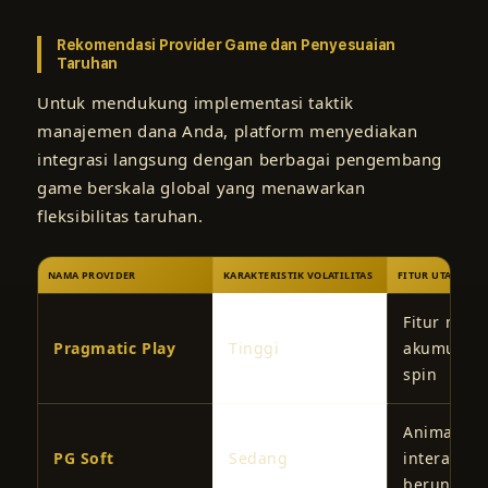
Rekomendasi Provider Game dan Penyesuaian
Taruhan
Untuk mendukung implementasi taktik
manajemen dana Anda, platform menyediakan
integrasi langsung dengan berbagai pengembang
game berskala global yang menawarkan
fleksibilitas taruhan.
NAMA PROVIDER
KARAKTERISTIK VOLATILITAS
FITUR UTAMA
Fitur multi
Pragmatic Play
Tinggi
akumulatif
spin
Animasi 3
PG Soft
Sedang
interaktif 
beruntun