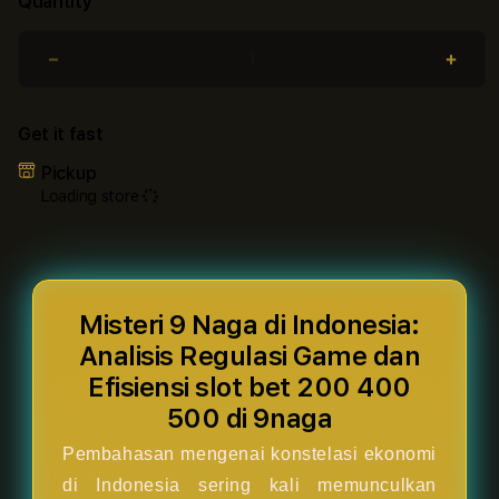
Quantity
Decrease
Incr
quantity
quant
for
for
Get it fast
9naga:
9nag
Situs
Situs
Pickup
Resmi
Resm
Loading store
Link
Link
Slot
Slot
Gacor
Gaco
Gampang
Gam
Menang
Men
Misteri 9 Naga di Indonesia:
Rezeki
Reze
Hari
Hari
Analisis Regulasi Game dan
Ini
Ini
Efisiensi slot bet 200 400
Terbaru
Terb
500 di 9naga
Pembahasan mengenai konstelasi ekonomi
di Indonesia sering kali memunculkan