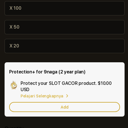
X 100
X 50
X 20
Protection+ for 9naga (2 year plan)
Protect your SLOT GACOR product.
$10.00
Ad
USD
App
Pelajari Selengkapnya
Car
Add