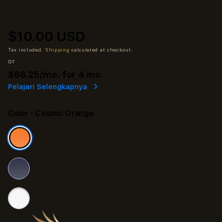
$10.00 USD
Tax included.
Shipping
calculated at checkout.
or
$68.25
/mo. for 4 mo.
Pelajari Selengkapnya
Color
- Cosmic Orange