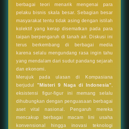
berbagai teori menarik mengenai para
pelaku bisnis skala besar. Sebagian besar
masyarakat tentu tidak asing dengan istilah
kolektif yang kerap disematkan pada para
taipan berpengaruh di tanah air. Diskusi ini
terus berkembang di berbagai media
karena selalu mengundang rasa ingin tahu
yang mendalam dari sudut pandang sejarah
dan ekonomi.
Merujuk pada ulasan di Kompasiana
berjudul
"Misteri 9 Naga di Indonesia"
,
eksistensi figur-figur ini memang selalu
dihubungkan dengan penguasaan berbagai
aset vital nasional. Pengaruh mereka
mencakup berbagai macam lini usaha
konvensional hingga inovasi teknologi