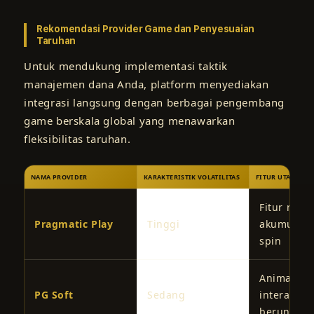
Rekomendasi Provider Game dan Penyesuaian
Taruhan
Untuk mendukung implementasi taktik
manajemen dana Anda, platform menyediakan
integrasi langsung dengan berbagai pengembang
game berskala global yang menawarkan
fleksibilitas taruhan.
NAMA PROVIDER
KARAKTERISTIK VOLATILITAS
FITUR UTAMA
Fitur multi
Pragmatic Play
Tinggi
akumulatif
spin
Animasi 3
PG Soft
Sedang
interaktif 
beruntun