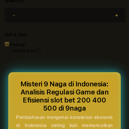
Quantity
Decrease
Incr
quantity
quant
for
for
Get it fast
9naga:
9nag
Situs
Situs
Pickup
Resmi
Resm
Loading store
Link
Link
Slot
Slot
Gacor
Gaco
Gampang
Gam
Menang
Men
Misteri 9 Naga di Indonesia:
Rezeki
Reze
Hari
Hari
Analisis Regulasi Game dan
Ini
Ini
Efisiensi slot bet 200 400
Terbaru
Terb
500 di 9naga
Pembahasan mengenai konstelasi ekonomi
di Indonesia sering kali memunculkan