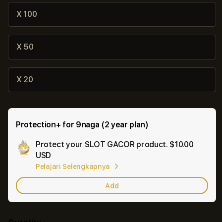
X 100
X 50
X 20
Protection+ for 9naga (2 year plan)
Protect your SLOT GACOR product.
$10.00
Ad
USD
App
Pelajari Selengkapnya
Car
Add