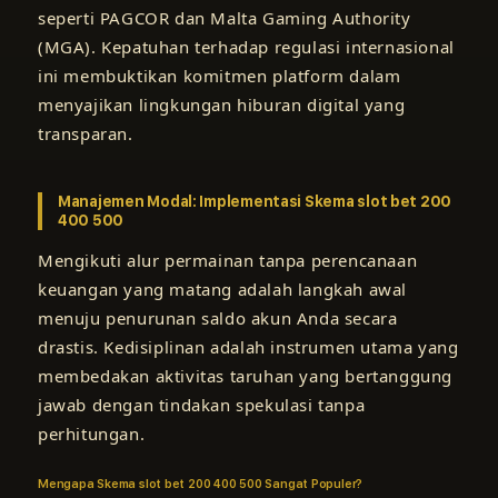
seperti PAGCOR dan Malta Gaming Authority
(MGA). Kepatuhan terhadap regulasi internasional
ini membuktikan komitmen platform dalam
menyajikan lingkungan hiburan digital yang
transparan.
Manajemen Modal: Implementasi Skema slot bet 200
400 500
Mengikuti alur permainan tanpa perencanaan
keuangan yang matang adalah langkah awal
menuju penurunan saldo akun Anda secara
drastis. Kedisiplinan adalah instrumen utama yang
membedakan aktivitas taruhan yang bertanggung
jawab dengan tindakan spekulasi tanpa
perhitungan.
Mengapa Skema slot bet 200 400 500 Sangat Populer?