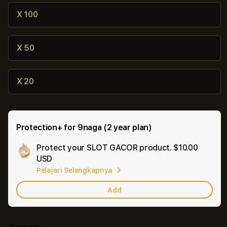
X 100
X 50
X 20
Protection+ for 9naga (2 year plan)
Protect your SLOT GACOR product.
$10.00
Ad
USD
App
Pelajari Selengkapnya
Car
Add