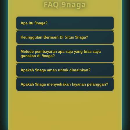
FAQ 9naga
Apa itu 9naga?
9naga situs link slot gacor gampang
Keunggulan Bermain Di Situs 9naga?
menang rezeki hari ini untuk semua
Keunggulan yang membuat 9naga
para player yang baru saja join ke
Metode pembayaran apa saja yang bisa saya
menjadi situs slot gacor terbaik
gunakan di 9naga?
link 9naga online maxwin terbaru.
terletak pada RTP yang tinggi,
9naga menyediakan berbagai
Apakah 9naga aman untuk dimainkan?
memberikan peluang kemenangan
metode pembayaran yang terpercaya
lebih besar di setiap putaran.
9naga merupakan platform yang
dan aman. Seperti, Transfer bank, E-
Apakah 9naga menyediakan layanan pelanggan?
Membuat pengalaman bermain
sudah berlisensi dan beroperasi
Wallet (Dana,OVO,GoPay,dan lain
Iya sudah pasti, 9naga mempunyai
semakin seru dan juga
sesuai dengan peraturan yang
lain), Metode pembayaran lainnya
layanan pelanggan yang selalu siap
menguntungkan.
berlaku dalam industri perjudian
seperti pulsa atau cryptocurrency,
membantu anda untuk
online, sehingga aman untuk anda
Kartu kredit atau debit.
menyelesaikan masalah apapun
mainkan!.
selama 24/7.