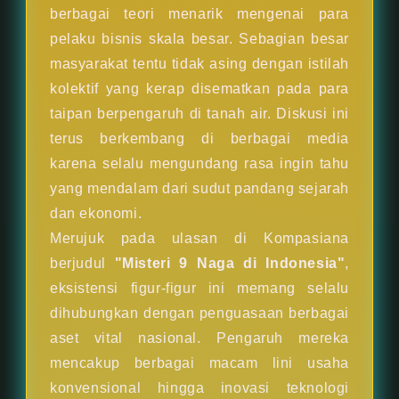
berbagai teori menarik mengenai para
pelaku bisnis skala besar. Sebagian besar
masyarakat tentu tidak asing dengan istilah
kolektif yang kerap disematkan pada para
taipan berpengaruh di tanah air. Diskusi ini
terus berkembang di berbagai media
karena selalu mengundang rasa ingin tahu
yang mendalam dari sudut pandang sejarah
dan ekonomi.
Merujuk pada ulasan di Kompasiana
berjudul
"Misteri 9 Naga di Indonesia"
,
eksistensi figur-figur ini memang selalu
dihubungkan dengan penguasaan berbagai
aset vital nasional. Pengaruh mereka
mencakup berbagai macam lini usaha
konvensional hingga inovasi teknologi