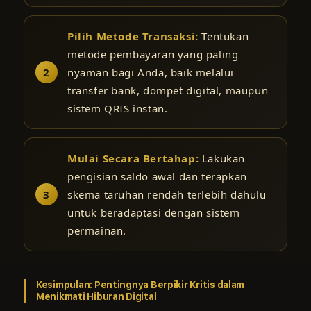
Pilih Metode Transaksi:
Tentukan
metode pembayaran yang paling
nyaman bagi Anda, baik melalui
transfer bank, dompet digital, maupun
sistem QRIS instan.
Mulai Secara Bertahap:
Lakukan
pengisian saldo awal dan terapkan
skema taruhan rendah terlebih dahulu
untuk beradaptasi dengan sistem
permainan.
Kesimpulan: Pentingnya Berpikir Kritis dalam
Menikmati Hiburan Digital