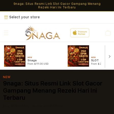
9naga: Situs Resmi Link Slot Gacor Gampang Menang
Rezeki Hari Ini Terbaru
Select your store
Cart
NEW
NEW
9naga
SLOT
From $111.00 USD
From $222.00 USD
NEW
9naga: Situs Resmi Link Slot Gacor
Gampang Menang Rezeki Hari Ini
Terbaru
SKU:
9600005409
Barcode:
9600005409