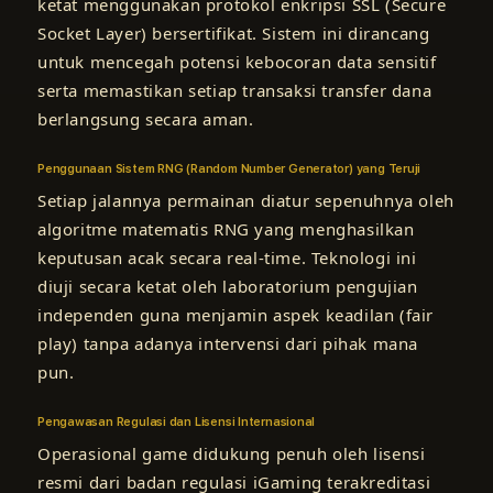
ketat menggunakan protokol enkripsi SSL (Secure
Socket Layer) bersertifikat. Sistem ini dirancang
untuk mencegah potensi kebocoran data sensitif
serta memastikan setiap transaksi transfer dana
berlangsung secara aman.
Penggunaan Sistem RNG (Random Number Generator) yang Teruji
Setiap jalannya permainan diatur sepenuhnya oleh
algoritme matematis RNG yang menghasilkan
keputusan acak secara real-time. Teknologi ini
diuji secara ketat oleh laboratorium pengujian
independen guna menjamin aspek keadilan (fair
play) tanpa adanya intervensi dari pihak mana
pun.
Pengawasan Regulasi dan Lisensi Internasional
Operasional game didukung penuh oleh lisensi
resmi dari badan regulasi iGaming terakreditasi