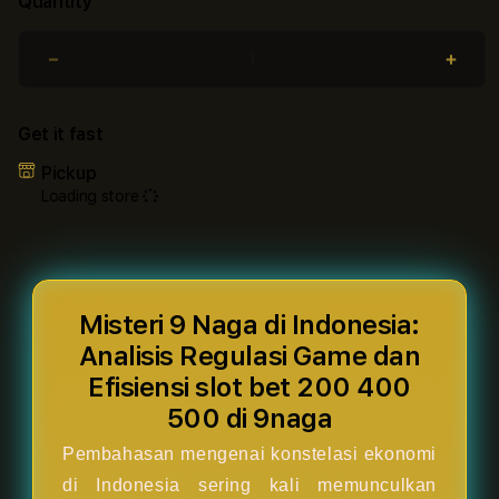
Quantity
Decrease
Incr
quantity
quant
for
for
Get it fast
9naga:
9nag
Situs
Situs
Pickup
Resmi
Resm
Loading store
Link
Link
Slot
Slot
Gacor
Gaco
Gampang
Gam
Menang
Men
Misteri 9 Naga di Indonesia:
Rezeki
Reze
Hari
Hari
Analisis Regulasi Game dan
Ini
Ini
Efisiensi slot bet 200 400
Terbaru
Terb
500 di 9naga
Pembahasan mengenai konstelasi ekonomi
di Indonesia sering kali memunculkan