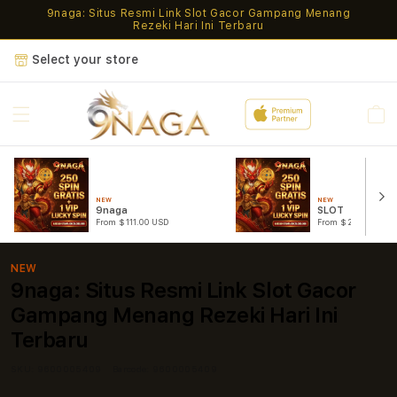
9naga: Situs Resmi Link Slot Gacor Gampang Menang
Rezeki Hari Ini Terbaru
Select your store
Cart
NEW
NEW
9naga
SLOT
From $111.00 USD
From $222.00 USD
NEW
9naga: Situs Resmi Link Slot Gacor
Gampang Menang Rezeki Hari Ini
Terbaru
SKU:
9600005409
Barcode:
9600005409