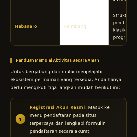
Struktur
pembayar
Habanero
Seimbang
klasik & ja
progresif
Panduan Memulai Aktivitas Secara Aman
Untuk bergabung dan mulai menjelajahi
ekosistem permainan yang tersedia, Anda hanya
perlu mengikuti tiga langkah mudah berikut ini:
Registrasi Akun Resmi:
Masuk ke
menu pendaftaran pada situs
terpercaya dan lengkapi formulir
pendaftaran secara akurat.