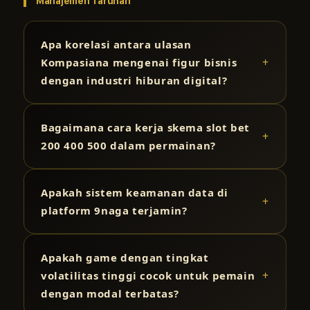
Manajemen Taruhan
Apa korelasi antara ulasan
Kompasiana mengenai figur bisnis
dengan industri hiburan digital?
Bagaimana cara kerja skema slot bet
200 400 500 dalam permainan?
Apakah sistem keamanan data di
platform 9naga terjamin?
Apakah game dengan tingkat
volatilitas tinggi cocok untuk pemain
dengan modal terbatas?