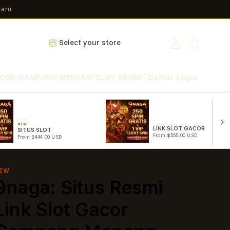
baru
Select your store
Log in
Cart
ACOR GAMPANG MENANG
SLOT RESMI
Daftar
Login
NEW
LINK SLOT GACOR
SITUS SLOT
From $555.00 USD
From $444.00 USD
EW
9naga: Situs Resmi
Link Slot Gacor