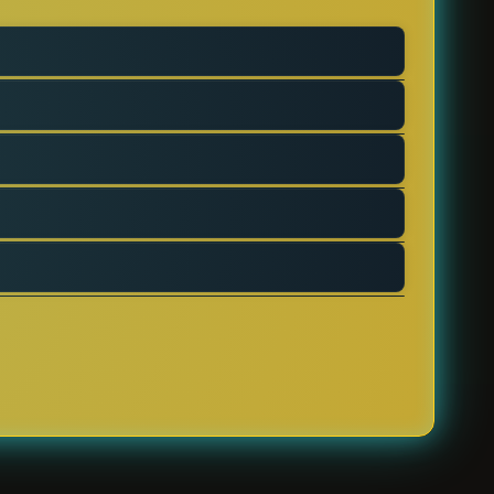
ru saja join ke link 9naga online maxwin
ggi, memberikan peluang kemenangan lebih
 bank, E-Wallet (Dana,OVO,GoPay,dan lain
 berlaku dalam industri perjudian online,
nyelesaikan masalah apapun selama 24/7.