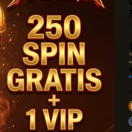
S
T
o
$
P
C