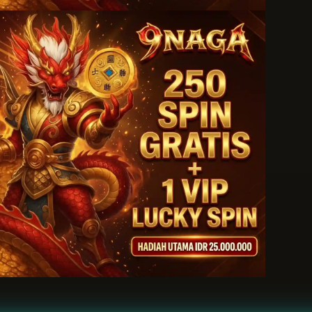
Open
media
7
in
modal
Open
media
9