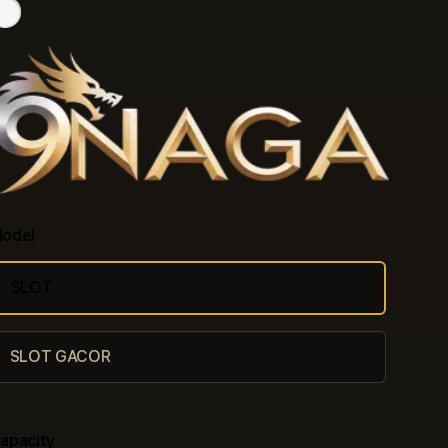
odel
SLOT
SLOT GACOR
apacity