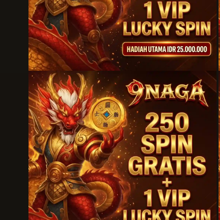
Open
media
2
in
modal