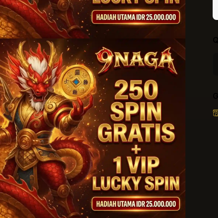
Q
Open
media
5
in
modal
G