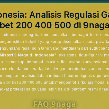
in
modal
onesia: Analisis Regulasi G
bet 200 400 500 di 9nag
ndonesia sering kali memunculkan berbagai teori mena
ngan istilah kolektif yang kerap disematkan pada para tai
engundang rasa ingin tahu yang mendalam dari sudut pan
Misteri 9 Naga di Indonesia"
, eksistensi figur-figur i
eka mencakup berbagai macam lini usaha konvensional 
tas mereka dalam beradaptasi dengan perubahan zaman demi
emampuan analisis dalam industri hiburan digital, diperlu
ma
slot bet 200 400 500
untuk mengontrol sirkulasi modal s
ngkat proteksi saldo yang lebih baik di platform resmi 9nag
FAQ 9naga