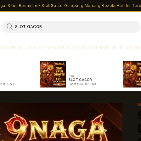
ga: Situs Resmi Link Slot Gacor Gampang Menang Rezeki Hari Ini Ter
 GACOR
SITUS SLOT GACOR
SLOT GACOR HARI INI
SLOT G
NEW
SLOT GACOR
2.00 USD
From $333.00 USD
N